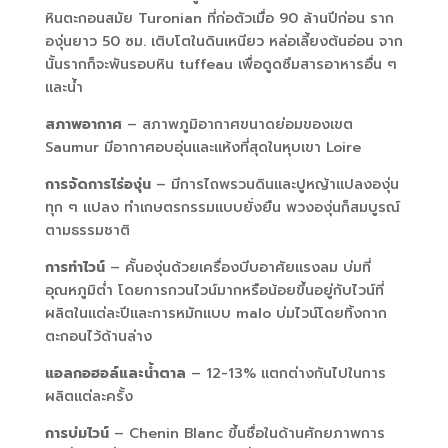
หินตะกอนสมัย Turonian ที่ก่อตัวเมื่อ 90 ล้านปีก่อน ราก
องุ่นยาว 50 ซม. เติบโตในดินเหนียว หล่อเลี้ยงต้นอ่อน จาก
นั้นรากก็จะพันรอบหิน tuffeau เพื่อดูดซึมสารอาหารอื่น ๆ
และน้ำ
สภาพอากาศ
– สภาพภูมิอากาศขนาดย่อมของเขต
Saumur มีอากาศอบอุ่นและแห้งที่สุดในหุบเขา Loire
การจัดการไร่องุ่น
– มีการไถพรวนดินและปูหญ้าแปลงองุ่น
ทุก ๆ แปลง ทำเกษตรกรรมแบบยั่งยืน พวงองุ่นก็สมบูรณ์
ตามธรรมชาติ
การทำไวน์
– คั้นองุ่นด้วยเครื่องบีบอาศัยแรงลม บ่มที่
อุณหภูมิต่ำ โดยการกวนไวน์มากหรือน้อยขึ้นอยู่กับไวน์ที่
ผลิตในแต่ละปีและการหมักแบบ malo บ่มไวน์โดยทิ้งกาก
ตะกอนไว้ด้านล่าง
แอลกอฮอล์และน้ำตาล
– 12-13% แตกต่างกันไปในการ
ผลิตแต่ละครั้ง
การบ่มไวน์
– Chenin Blanc ขึ้นชื่อในด้านศักยภาพการ