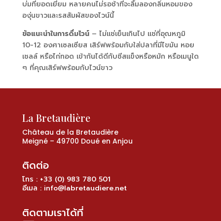
บ่มที่ยอดเยี่ยม หลายคนไม่รอช้าที่จะลิ้มลองกลิ่นหอมของ
องุ่นขาวและรสสัมผัสของไวน์นี้
ข้อแนะนำในการดื่มไวน์
– ไม่แช่เย็นเกินไป แช่ที่อุณหภูมิ
10-12 องศาเซลเซียส เสิร์ฟพร้อมกับใส่ปลาที่มีไขมัน หอย
เชลล์ หรือไก่ทอด เข้ากันได้ดีกับชีสแข็งหรือหมัก หรือเมนูใด
ๆ ที่คุณเสิร์ฟพร้อมกับไวน์ขาว
La Bretaudière
Château de la Bretaudière
Meigné – 49700 Doué en Anjou
ติดต่อ
โทร : +33 (0) 983 780 501
อีเมล :
info@labretaudiere.net
ติดตามเราได้ที่